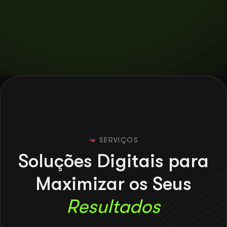
SERVIÇOS
S
o
l
u
ç
õ
e
s
D
i
g
i
t
a
i
s
p
a
r
a
M
a
x
i
m
i
z
a
r
o
s
S
e
u
s
R
e
s
u
l
t
a
d
o
s