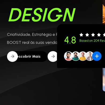
D
E
S
I
G
N
Criatividade, Estratégia e Performance: Dê um
4.8
Based on 204 Re
BOOST real às suas vendas online.
Descobrir Mais