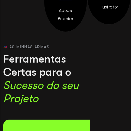
Illustrator
Adobe
Premier
AS MINHAS ARMAS
F
e
r
r
a
m
e
n
t
a
s
C
e
r
t
a
s
p
a
r
a
o
S
u
c
e
s
s
o
d
o
s
e
u
P
r
o
j
e
t
o