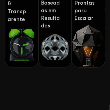
Basead
Prontas
&
as em
para
Transp
Resulta
Escalar
arente
dos