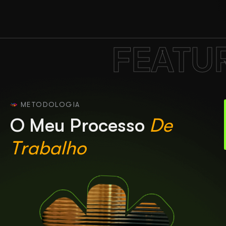
FEATU
METODOLOGIA
O
M
e
u
P
r
o
c
e
s
s
o
D
e
T
r
a
b
a
l
h
o