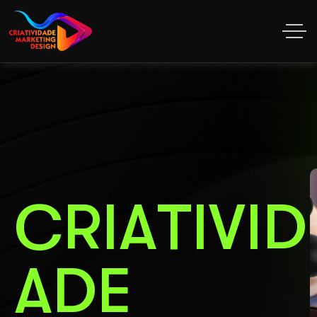
C
R
I
A
T
I
V
I
D
A
D
E