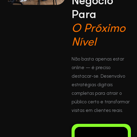
N
e
g
ó
c
i
o
P
a
r
a
O
P
r
ó
x
i
m
o
N
í
v
e
l
Não basta apenas estar
online — é preciso
destacar-se. Desenvolvo
estratégias digitais
completas para atrair o
público certo e transformar
visitas em clientes reais.