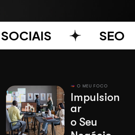
CIAIS
SEO
O MEU FOCO
I
m
p
u
l
s
i
o
n
a
r
o
S
e
u