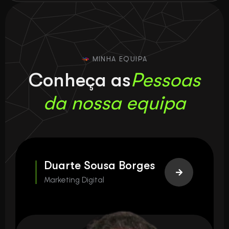
MINHA EQUIPA
C
o
n
h
e
ç
a
a
s
P
e
s
s
o
a
s
d
a
n
o
s
s
a
e
q
u
i
p
a
Duarte Sousa Borges
Marketing Digital