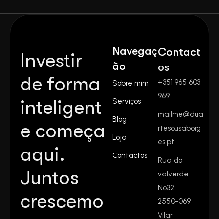
Navegaç
Contact
Investir
ão
os
de forma
+351 965 603
Sobre mim
969
inteligent
Serviços
mailme@dua
Blog
e começa
rtesousaborg
Loja
es.pt
aqui.
Contactos
Rua do
Juntos
valverde
Nº32
crescemo
2550-069
Vilar