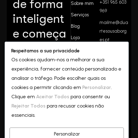
de forma
+351 965 603
Sobre mim
969
inteligent
Serviços
mailme@dua
Blog
e começa
rtesousaborg
Loja
es.pt
aqui.
Contactos
Respeitamos a sua privacidade
Rua do
Juntos
Os cookies ajudam-nos a melhorar a sua
valverde
experiência, fornecer conteúdo personalizado e
Nº32
crescemo
2550-069
analisar o tráfego. Pode escolher quais os
Vilar
cookies a permitir clicando em
Personalizar
.
s—
a
Clique em
Aceitar Todos
para consentir ou
partir de
Rejeitar Todos
para recusar cookies não
essenciais.
hoje!
Personalizar