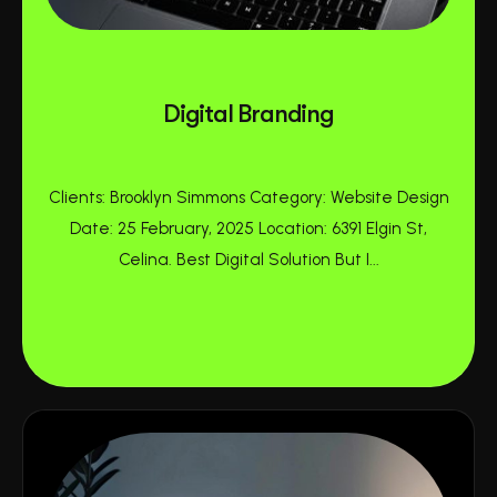
Digital Branding
Clients: Brooklyn Simmons Category: Website Design
Date: 25 February, 2025 Location: 6391 Elgin St,
Celina. Best Digital Solution But I...