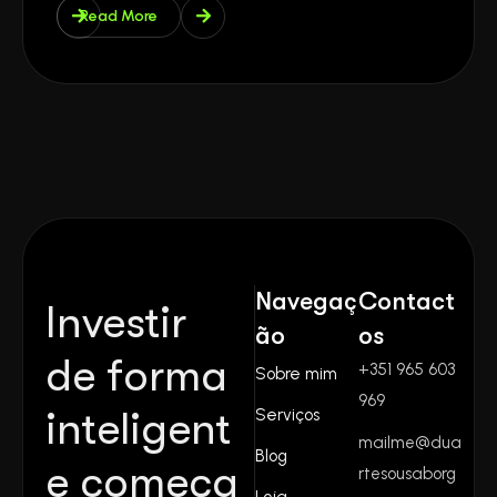
Read More
Navegaç
Contact
Investir
ão
os
de forma
+351 965 603
Sobre mim
969
inteligent
Serviços
mailme@dua
Blog
e começa
rtesousaborg
Loja