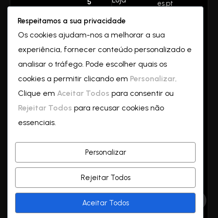
es.pt
aqui.
Contactos
Respeitamos a sua privacidade
Rua do
Juntos
Os cookies ajudam-nos a melhorar a sua
valverde
experiência, fornecer conteúdo personalizado e
Nº32
crescemo
2550-069
analisar o tráfego. Pode escolher quais os
Vilar
cookies a permitir clicando em
Personalizar
.
s—
a
Clique em
Aceitar Todos
para consentir ou
partir de
Rejeitar Todos
para recusar cookies não
essenciais.
hoje!
Personalizar
Rejeitar Todos
© Copyright 2026 by
Aceitar Todos
Duartesousaborges.pt