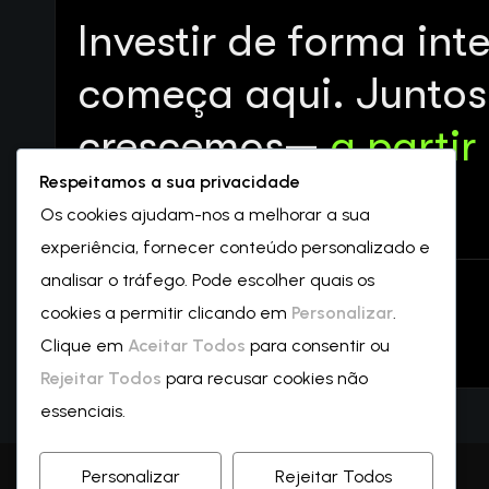
Investir de forma int
começa aqui. Juntos
crescemos—
a partir
Respeitamos a sua privacidade
Os cookies ajudam-nos a melhorar a sua
experiência, fornecer conteúdo personalizado e
analisar o tráfego. Pode escolher quais os
cookies a permitir clicando em
Personalizar
.
© Copyright 2026 by Duartesousaborges.pt
Clique em
Aceitar Todos
para consentir ou
Rejeitar Todos
para recusar cookies não
essenciais.
Personalizar
Rejeitar Todos