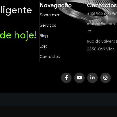
Navegação
Contactos
eligente
+351 965 603 96
Sobre mim
mailme@duartes
Serviços
.pt
 de hoje!
Blog
Rua do valverd
Loja
2550-069 Vilar
Contactos