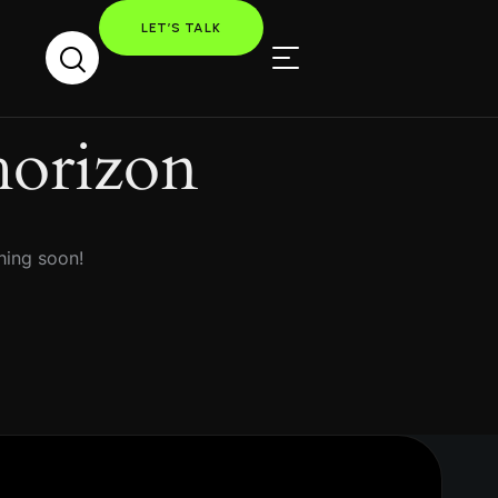
LET’S TALK
horizon
hing soon!