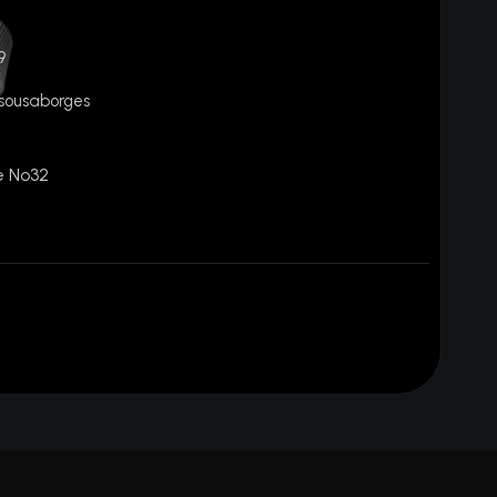
9
ousaborges
e Nº32