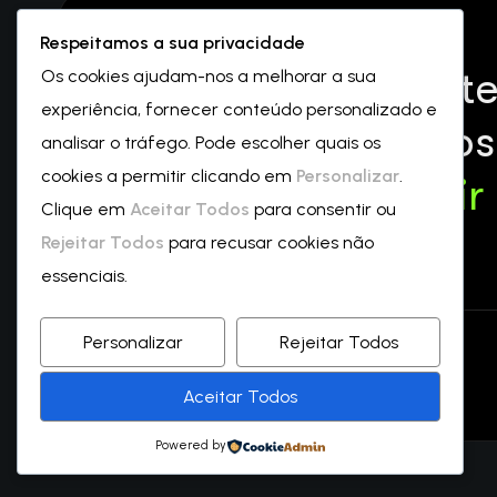
Respeitamos a sua privacidade
Investir de forma int
Os cookies ajudam-nos a melhorar a sua
experiência, fornecer conteúdo personalizado e
começa aqui. Juntos
analisar o tráfego. Pode escolher quais os
cookies a permitir clicando em
Personalizar
.
crescemos—
a partir
Clique em
Aceitar Todos
para consentir ou
Rejeitar Todos
para recusar cookies não
essenciais.
Personalizar
Rejeitar Todos
© Copyright 2026 by Duartesousaborges.pt
Aceitar Todos
Powered by