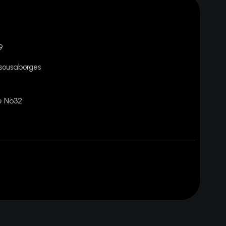
9
ousaborges
e Nº32